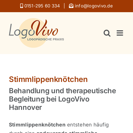
Zum
0151-295 60 334
|
info@logovivo.de
Inhalt
springen
Stimmlippenknötchen
Behandlung und therapeutische
Begleitung bei LogoVivo
Hannover
Stimmlippenknötchen
entstehen häufig